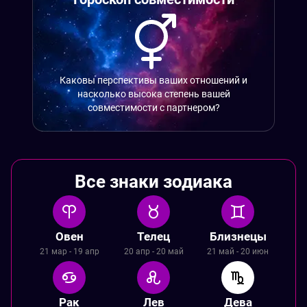
Каковы перспективы ваших отношений и
насколько высока степень вашей
совместимости с партнером?
Все знаки зодиака
Овен
Телец
Близнецы
21 мар - 19 апр
20 апр - 20 май
21 май - 20 июн
Рак
Лев
Дева