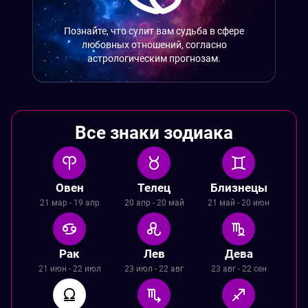
Познайте, что сулит вам судьба в сфере
любовных отношений, согласно
астрологическим прогнозам.
Все знаки зодиака
Овен
Телец
Близнецы
21 мар - 19 апр
20 апр - 20 май
21 май - 20 июн
Рак
Лев
Дева
21 июн - 22 июл
23 июл - 22 авг
23 авг - 22 сен